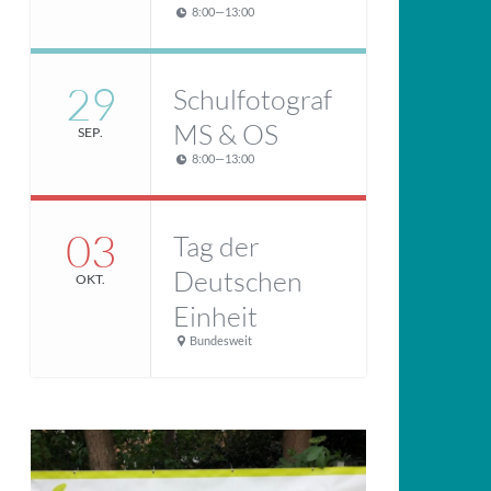
8:00
—
13:00
29
Schulfotograf
MS & OS
SEP.
8:00
—
13:00
03
Tag der
Deutschen
OKT.
Einheit
Bundesweit