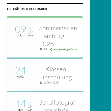
DIE NÄCHSTEN TERMINE
09
Sommerferien
–
19
Hamburg
JULI
AUG.
2026
HH
www.feiertage-deutschland.de/schulferien/sommerferien/
24
5. Klassen
Einschulung
AUG.
11:00
—
13:00
14
Schulfotograf
–
18
Unterstufe
SEP.
SEP.