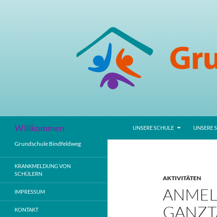
Zum
Inhalt
springen
Suchen
Willkommen
UNSERE SCHULE
UNSERE 
Grundschule Bindfeldweg
KRANKMELDUNG VON
SCHÜLERN
AKTIVITÄTEN
ANMEL
IMPRESSUM
GANZT
KONTAKT