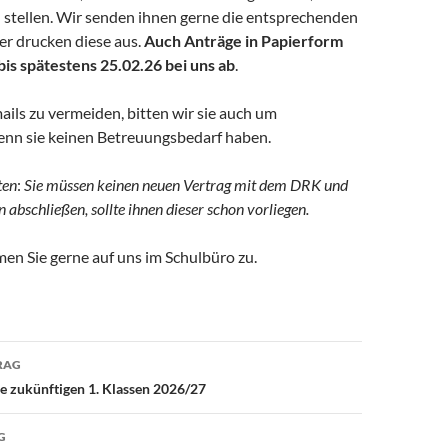
u stellen. Wir senden ihnen gerne die entsprechenden
er drucken diese aus.
Auch
Anträge in Papierform
bis spätestens 25.02.26 bei uns ab
.
ils zu vermeiden, bitten wir sie auch um
nn sie keinen Betreuungsbedarf haben.
ten
:
Sie müssen keinen neuen Vertrag mit dem DRK und
schließen, sollte ihnen dieser schon vorliegen.
en Sie gerne auf uns im Schulbüro zu.
avigation
RAG
ie zukünftigen 1. Klassen 2026/27
G