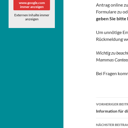
www.google.com
Antrag online z
immer anzeigen
Formulare zu od
Externen Inhalte immer
geben Sie bitte 
anzeigen
Um unnötige Ema
Rückmeldung we
Wichtig zu beach
Mammas Canteen ab
Bei Fragen komm
Beitragsn
VORHERIGER BEIT
Information für d
NÄCHSTER BEITRA