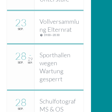
23
Vollversammlu
ng Elternrat
SEP.
19:00
—
20:30
28
Sporthallen
–
29
wegen
SEP.
SEP.
Wartung
gesperrt
28
Schulfotograf
MS & OS
SEP.