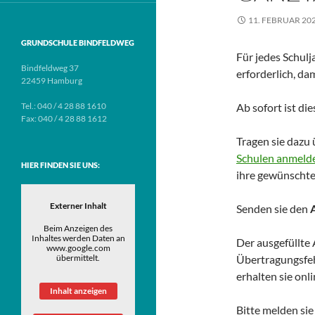
11. FEBRUAR 20
GRUNDSCHULE BINDFELDWEG
Für jedes Schul
Bindfeldweg 37
erforderlich, da
22459 Hamburg
Tel.: 040 / 4 28 88 1610
Ab sofort ist di
Fax: 040 / 4 28 88 1612
Tragen sie dazu
Schulen anmelde
HIER FINDEN SIE UNS:
ihre gewünschte
Externer Inhalt
Senden sie den
Beim Anzeigen des
Inhaltes werden Daten an
Der ausgefüllte 
www.google.com
übermittelt.
Übertragungsfeh
erhalten sie onl
Inhalt anzeigen
Bitte melden sie 