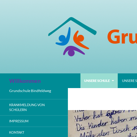
Zum
Inhalt
springen
Suchen
Willkommen
UNSERE SCHULE
UNSERE 
Grundschule Bindfeldweg
KRANKMELDUNG VON
SCHÜLERN
IMPRESSUM
KONTAKT