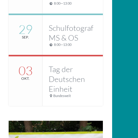
8:00
—
13:00
29
Schulfotograf
MS & OS
SEP.
8:00
—
13:00
03
Tag der
Deutschen
OKT.
Einheit
Bundesweit