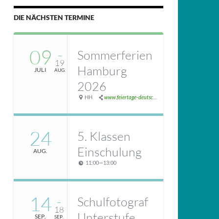
DIE NÄCHSTEN TERMINE
09
Sommerferien
–
19
Hamburg
JULI
AUG.
2026
HH
www.feiertage-deutschland.de/schulferien/sommerferien/
24
5. Klassen
Einschulung
AUG.
11:00
—
13:00
14
Schulfotograf
–
18
Unterstufe
SEP.
SEP.