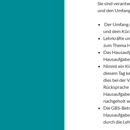
Sie sind verantw
und den Umfang 
Der Umfang d
und dem Kürz
Lehrkräfte u
zum Thema H
Das Hausaufg
Hausaufgabe
Nimmt ein Ki
diesem Tag k
dies bei der 
Rücksprache m
Hausaufgabe
nachgeholt w
Die GBS-Betr
Hausaufgaben
durch die Leh