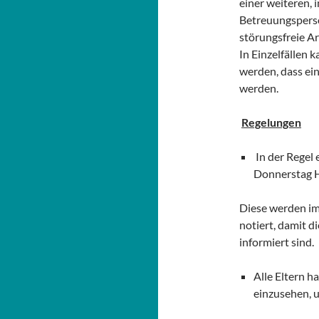
einer weiteren, 
Betreuungspers
störungsfreie A
In Einzelfällen
werden, dass ein
werden.
Regelungen
In der Regel
Donnerstag 
Diese werden i
notiert, damit 
informiert sind.
Alle Eltern h
einzusehen, u