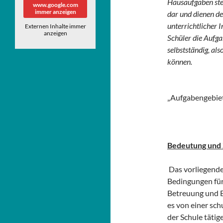
Hausaufgaben stel
www.google.com
immer anzeigen
dar und dienen de
unterrichtlicher I
Externen Inhalte immer
anzeigen
Schüler die Aufgab
selbstständig, als
können.
(Bildungsp
„Aufgabengebiete
Bedeutung und Z
Das vorliegend
Bedingungen für
Betreuung und B
es von einer sc
der Schule tätig