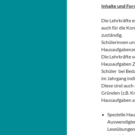
Inhalte und Fo
Die Lehrkräfte e
auch für die Kon
zuständig.
Schülerinnen u
Hausaufgabenzei
Die Lehrkräfte s
Hausaufgaben Zu
Schüler bei Bed
im Jahrgang indi
Diese sind auch 
Gründen (z.B. K
Hausaufgaben a
Spezielle Ha
Auswendigler
Leseübungen 