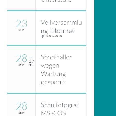
23
Vollversammlu
ng Elternrat
SEP.
19:00
—
20:30
28
Sporthallen
–
29
wegen
SEP.
SEP.
Wartung
gesperrt
28
Schulfotograf
MS & OS
SEP.