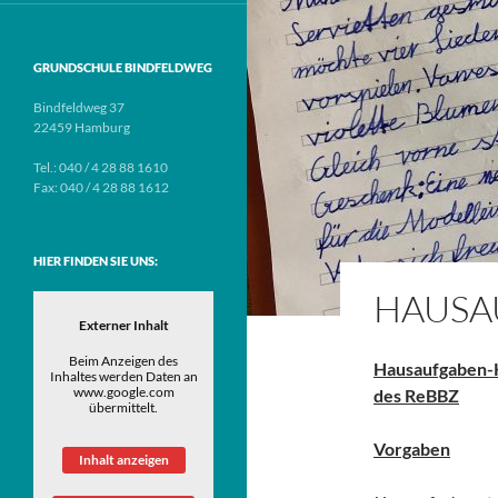
GRUNDSCHULE BINDFELDWEG
Bindfeldweg 37
22459 Hamburg
Tel.: 040 / 4 28 88 1610
Fax: 040 / 4 28 88 1612
HIER FINDEN SIE UNS:
HAUSA
Externer Inhalt
Beim Anzeigen des
Hausaufgaben-K
Inhaltes werden Daten an
www.google.com
des ReBBZ
übermittelt.
Vorgaben
Inhalt anzeigen