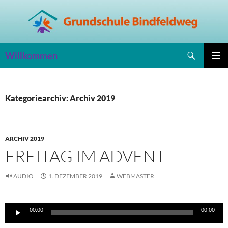
Zum
Inhalt
springen
Suchen
Willkommen
PRIMÄR
MENÜ
Kategoriearchiv: Archiv 2019
ARCHIV 2019
FREITAG IM ADVENT
AUDIO
1. DEZEMBER 2019
WEBMASTER
Audio-
00:00
00:00
Player