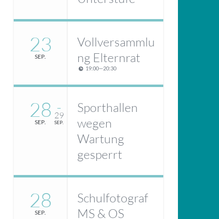
23
Vollversammlu
ng Elternrat
SEP.
19:00
—
20:30
28
Sporthallen
–
29
wegen
SEP.
SEP.
Wartung
gesperrt
28
Schulfotograf
MS & OS
SEP.