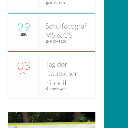
8:00
—
13:00
29
Schulfotograf
MS & OS
SEP.
8:00
—
13:00
03
Tag der
Deutschen
OKT.
Einheit
Bundesweit