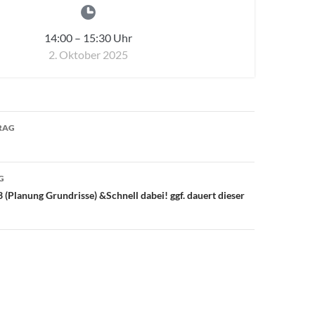
14:00
–
15:30
Uhr
2. Oktober 2025
avigation
RAG
G
 (Planung Grundrisse) &Schnell dabei! ggf. dauert dieser