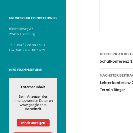
GRUNDSCHULE BINDFELDWEG
Bindfeldweg 37
22459 Hamburg
Tel.: 040 / 4 28 88 1610
Beitragsn
Fax: 040 / 4 28 88 1612
VORHERIGER BEIT
Schulkonferenz 1
HIER FINDEN SIE UNS:
NÄCHSTER BEITRA
Lehrerkonferenz 3
Externer Inhalt
Termin länger
Beim Anzeigen des
Inhaltes werden Daten an
www.google.com
übermittelt.
Inhalt anzeigen