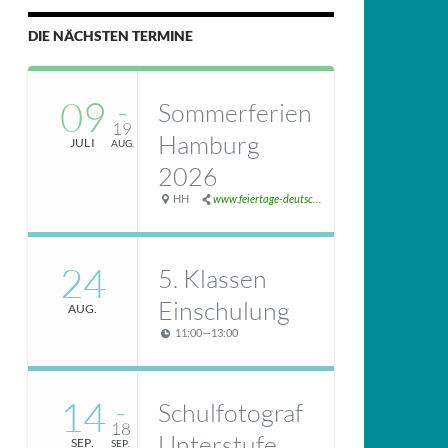
DIE NÄCHSTEN TERMINE
09
Sommerferien
–
19
Hamburg
JULI
AUG.
2026
HH
www.feiertage-deutschland.de/schulferien/sommerferien/
24
5. Klassen
Einschulung
AUG.
11:00
—
13:00
14
Schulfotograf
–
18
Unterstufe
SEP.
SEP.