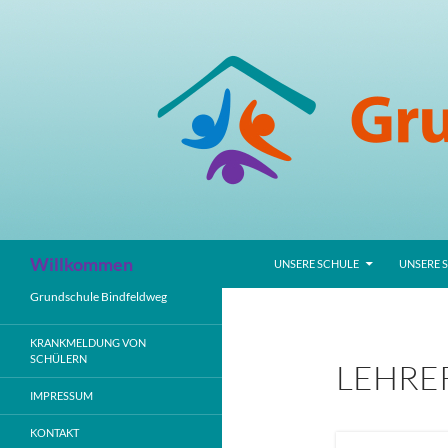
Zum
Inhalt
springen
Suchen
Willkommen
UNSERE SCHULE
UNSERE 
Grundschule Bindfeldweg
KRANKMELDUNG VON
SCHÜLERN
LEHRE
IMPRESSUM
KONTAKT