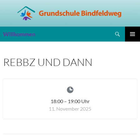
Zum
Inhalt
springen
Suchen
Willkommen
PRIMÄR
MENÜ
REBBZ UND DANN
18:00
–
19:00
Uhr
11. November 2025
Beitragsnavigation